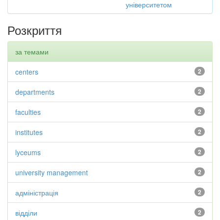
університетом
Розкриття
за темами
centers
2
departments
2
faculties
2
institutes
2
lyceums
2
university management
2
адміністрація
2
відділи
2