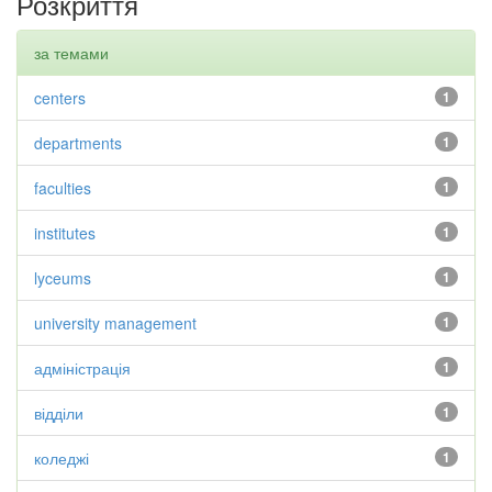
Розкриття
за темами
centers
1
departments
1
faculties
1
institutes
1
lyceums
1
university management
1
адміністрація
1
відділи
1
коледжі
1