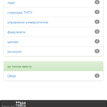
ліцеї
1
структура ТНТУ
1
управління університетом
1
факультети
1
центри
1
інститути
1
за типом вмісту
Other
1
Тема від