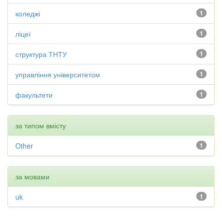
коледжі
1
ліцеї
1
структура ТНТУ
1
управління університетом
1
факультети
1
за типом вмісту
Other
1
за мовами
uk
1