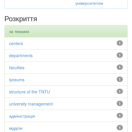
університетом
Розкриття
за темами
centers
1
departments
1
faculties
1
lyceums
1
structure of the TNTU
1
university management
1
адміністрація
1
відділи
1