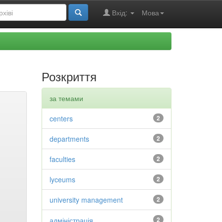
Вхід:
Мова
Розкриття
за темами
centers
2
departments
2
faculties
2
lyceums
2
university management
2
адміністрація
2