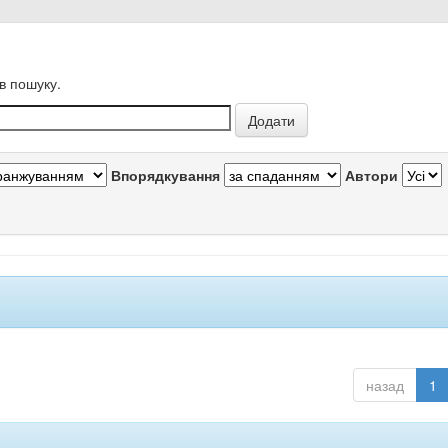
в пошуку.
Впорядкування
Автори
назад
1