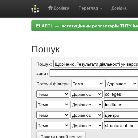
Домівка
Перегляд
Довідка
Skip
ELARTU — Інституційний репозитарій ТНТУ ім
navigation
Пошук
Пошук:
запит
Поточні фільтри:
Почати новий пошук