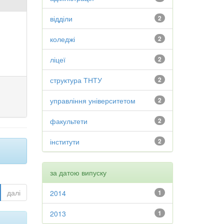
відділи
2
коледжі
2
ліцеї
2
структура ТНТУ
2
управління університетом
2
факультети
2
інститути
2
за датою випуску
далі
2014
1
2013
1