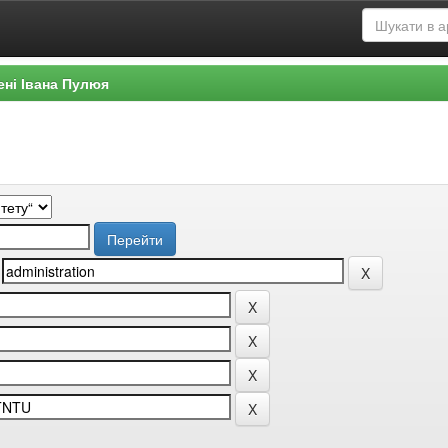
ені Івана Пулюя