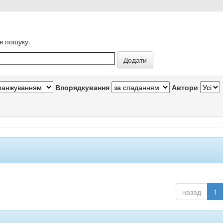
в пошуку.
Впорядкування
Автори
назад
1