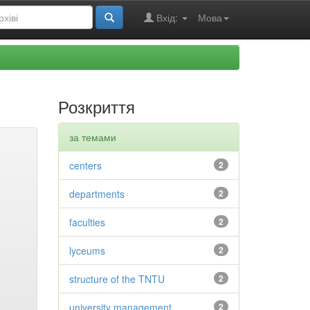
Вхід:
Мова
Розкриття
за темами
centers
2
departments
2
faculties
2
lyceums
2
structure of the TNTU
2
university management
2