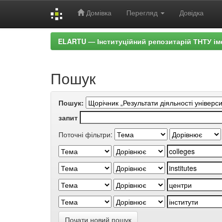
Домівка
Перегляд
Довідка
Skip
ELARTU — Інституційний репозитарій ТНТУ ім
navigation
Пошук
Пошук:
запит
Поточні фільтри:
Почати новий пошук