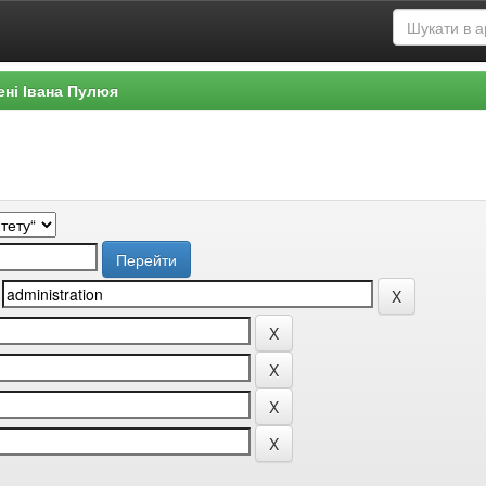
ені Івана Пулюя