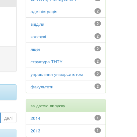
адміністрація
2
відділи
2
коледжі
2
ліцеї
2
структура ТНТУ
2
управління університетом
2
факультети
2
за датою випуску
далі
2014
1
2013
1