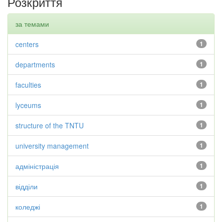
Розкриття
за темами
centers
1
departments
1
faculties
1
lyceums
1
structure of the TNTU
1
university management
1
адміністрація
1
відділи
1
коледжі
1