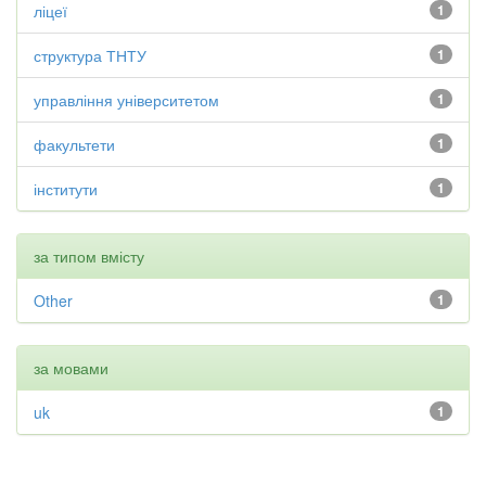
ліцеї
1
структура ТНТУ
1
управління університетом
1
факультети
1
інститути
1
за типом вмісту
Other
1
за мовами
uk
1