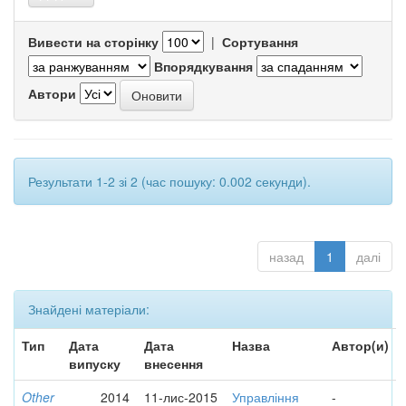
Вивести на сторінку
|
Сортування
Впорядкування
Автори
Результати 1-2 зі 2 (час пошуку: 0.002 секунди).
назад
1
далі
Знайдені матеріали:
Тип
Дата
Дата
Назва
Автор(и)
випуску
внесення
Other
2014
11-лис-2015
Управління
-