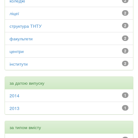
коледжі
2
ліцеї
2
структура ТНТУ
2
факультети
2
центри
2
інститути
2
за датою випуску
2014
1
2013
1
за типом вмісту