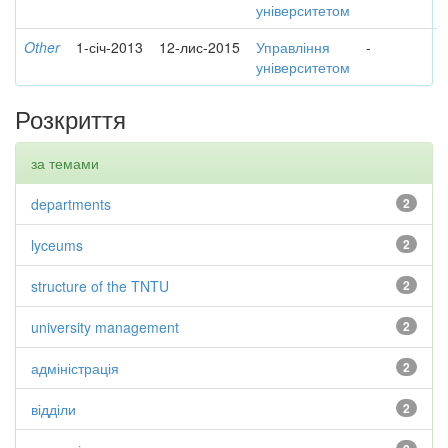
університетом
Other
1-січ-2013
12-лис-2015
Управління
-
університетом
Розкриття
за темами
departments
2
lyceums
2
structure of the TNTU
2
university management
2
адміністрація
2
відділи
2