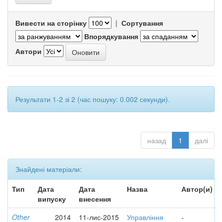
Вивести на сторінку
|
Сортування
Впорядкування
Автори
Результати 1-2 зі 2 (час пошуку: 0.002 секунди).
назад
1
далі
Знайдені матеріали:
Тип
Дата
Дата
Назва
Автор(и)
випуску
внесення
Other
2014
11-лис-2015
Управління
-