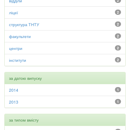
відділи
2
ліцеї
2
структура ТНТУ
2
факультети
2
центри
2
інститути
2
за датою випуску
2014
1
2013
1
за типом вмісту