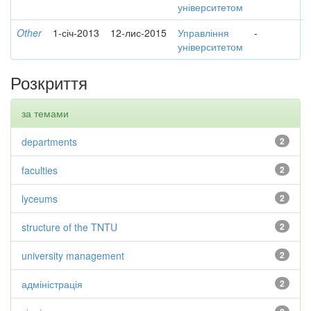
університетом
Other
1-січ-2013
12-лис-2015
Управління
-
університетом
Розкриття
за темами
departments
2
faculties
2
lyceums
2
structure of the TNTU
2
university management
2
адміністрація
2