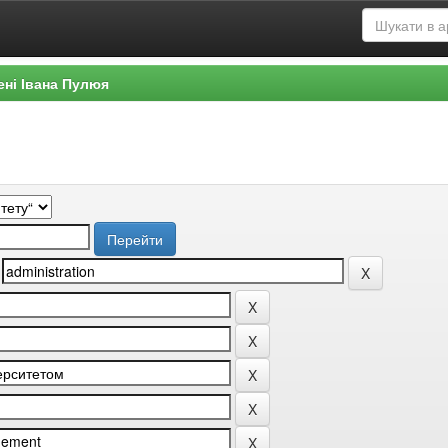
ені Івана Пулюя