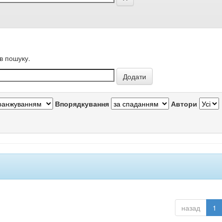
в пошуку.
Впорядкування
Автори
назад
1