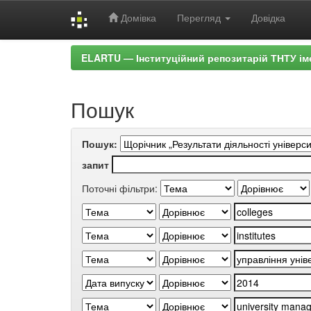
Домівка
Перегляд
Довідка
Skip
ELARTU — Інституційний репозитарій ТНТУ ім
navigation
Пошук
Пошук:
запит
Поточні фільтри: