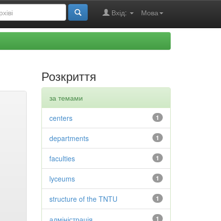
Вхід:
Мова
Розкриття
за темами
centers
1
departments
1
faculties
1
lyceums
1
structure of the TNTU
1
адміністрація
1