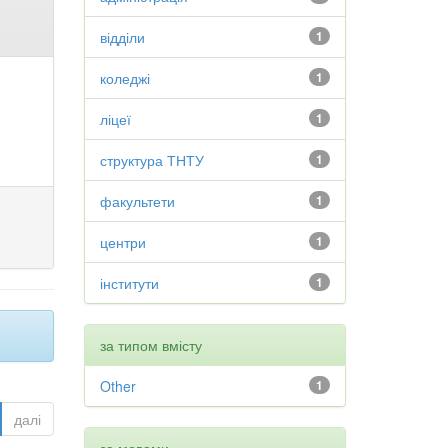
відділи
1
коледжі
1
ліцеї
1
структура ТНТУ
1
факультети
1
центри
1
інститути
1
за типом вмісту
Other
1
далі