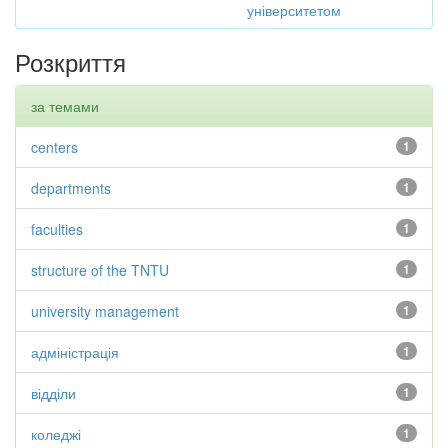
університетом
Розкриття
за темами
centers
1
departments
1
faculties
1
structure of the TNTU
1
university management
1
адміністрація
1
відділи
1
коледжі
1