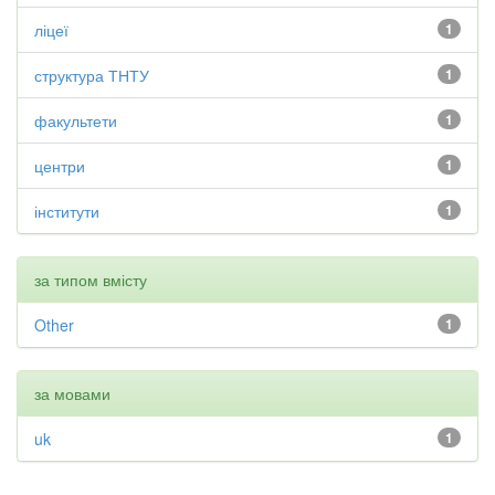
ліцеї
1
структура ТНТУ
1
факультети
1
центри
1
інститути
1
за типом вмісту
Other
1
за мовами
uk
1