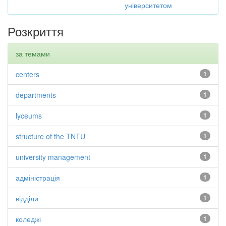
університетом
Розкриття
за темами
centers
1
departments
1
lyceums
1
structure of the TNTU
1
university management
1
адміністрація
1
відділи
1
коледжі
1