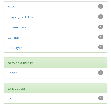
ліцеї
1
структура ТНТУ
1
факультети
1
центри
1
інститути
1
за типом вмісту
Other
1
за мовами
uk
1