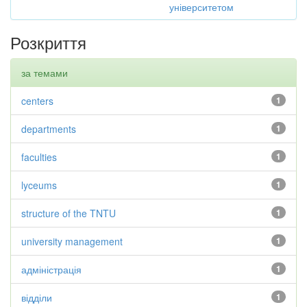
університетом
Розкриття
за темами
centers
1
departments
1
faculties
1
lyceums
1
structure of the TNTU
1
university management
1
адміністрація
1
відділи
1