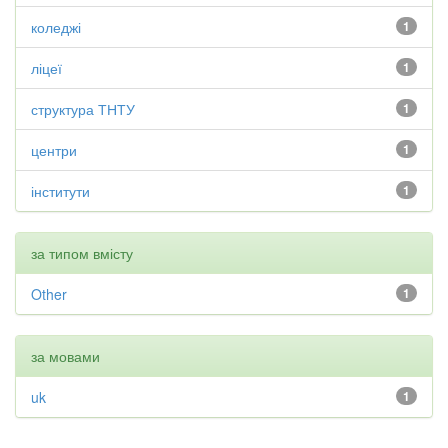
коледжі
1
ліцеї
1
структура ТНТУ
1
центри
1
інститути
1
за типом вмісту
Other
1
за мовами
uk
1