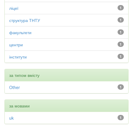
ліцеї
1
структура ТНТУ
1
факультети
1
центри
1
інститути
1
за типом вмісту
Other
1
за мовами
uk
1