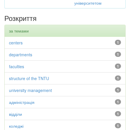
університетом
Розкриття
за темами
centers
1
departments
1
faculties
1
structure of the TNTU
1
university management
1
адміністрація
1
відділи
1
коледжі
1