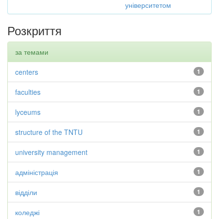
університетом
Розкриття
за темами
centers
1
faculties
1
lyceums
1
structure of the TNTU
1
university management
1
адміністрація
1
відділи
1
коледжі
1