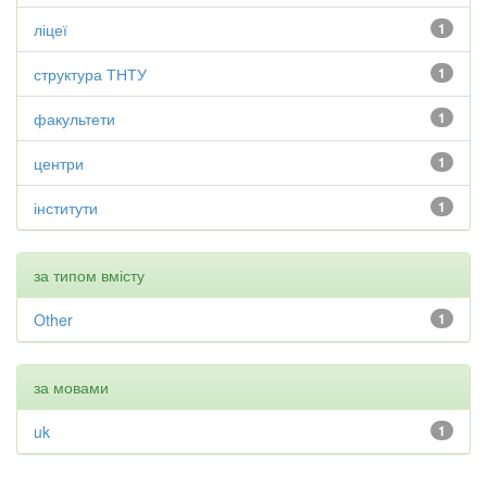
ліцеї
1
структура ТНТУ
1
факультети
1
центри
1
інститути
1
за типом вмісту
Other
1
за мовами
uk
1