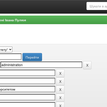
ені Івана Пулюя