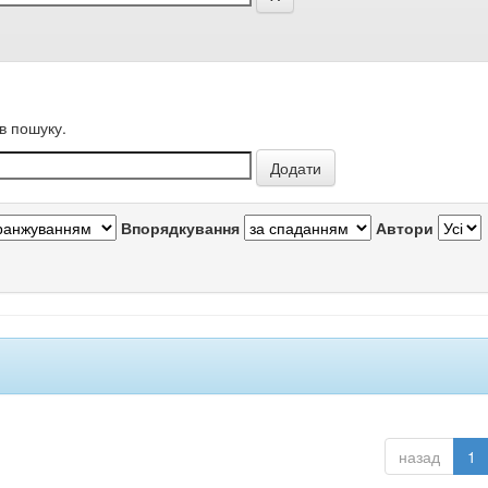
в пошуку.
Впорядкування
Автори
назад
1