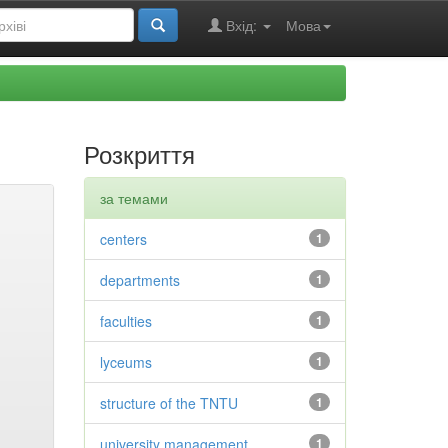
Вхід:
Мова
Розкриття
за темами
centers
1
departments
1
faculties
1
lyceums
1
structure of the TNTU
1
university management
1