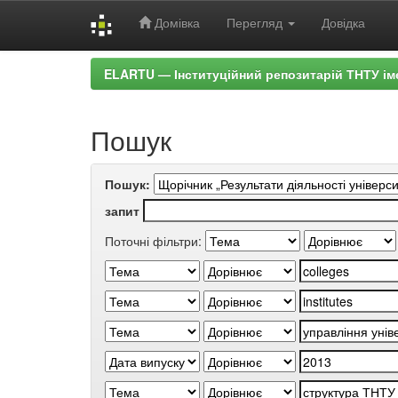
Домівка
Перегляд
Довідка
Skip
ELARTU — Інституційний репозитарій ТНТУ ім
navigation
Пошук
Пошук:
запит
Поточні фільтри: