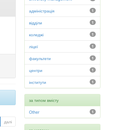
адміністрація
1
відділи
1
коледжі
1
ліцеї
1
факультети
1
центри
1
інститути
1
за типом вмісту
Other
1
далі