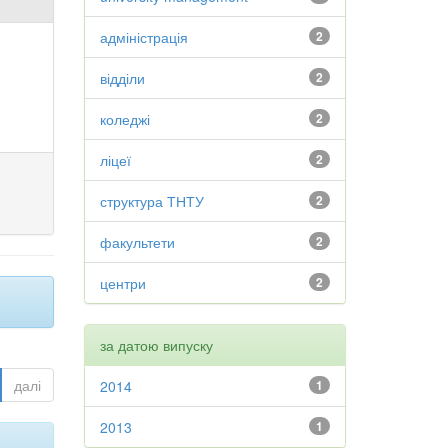
адміністрація
2
відділи
2
коледжі
2
ліцеї
2
структура ТНТУ
2
факультети
2
центри
2
за датою випуску
далі
2014
1
2013
1