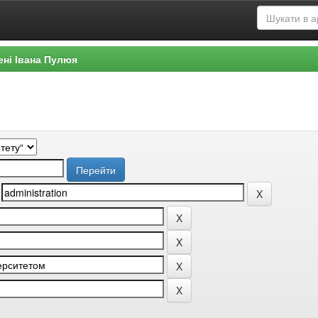
ені Івана Пулюя