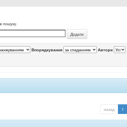
в пошуку.
Впорядкування
Автори
назад
1