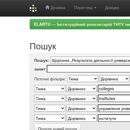
Домівка
Перегляд
Довідка
Skip
ELARTU — Інституційний репозитарій ТНТУ ім
navigation
Пошук
Пошук:
запит
Поточні фільтри:
Почати новий пошук