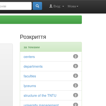
Вхід:
Мова
Розкриття
за темами
centers
2
departments
2
faculties
2
lyceums
2
structure of the TNTU
2
university management
2