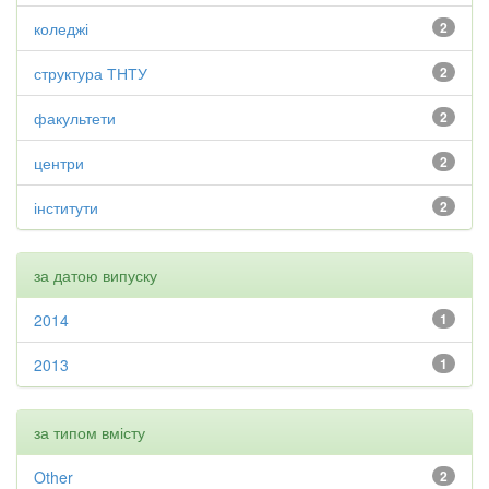
коледжі
2
структура ТНТУ
2
факультети
2
центри
2
інститути
2
за датою випуску
2014
1
2013
1
за типом вмісту
Other
2