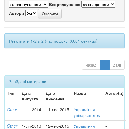
Впорядкування
Автори
Результати 1-2 зі 2 (час пошуку: 0.001 секунди).
назад
1
далі
Знайдені матеріали:
Тип
Дата
Дата
Назва
Автор(и)
випуску
внесення
Other
2014
11-лис-2015
Управління
-
університетом
Other
1-січ-2013
12-лис-2015
Управління
-