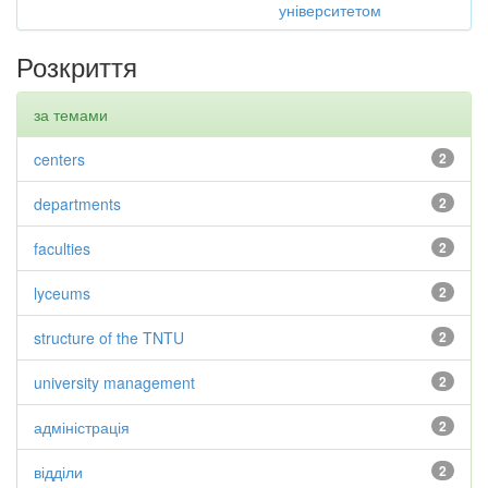
університетом
Розкриття
за темами
centers
2
departments
2
faculties
2
lyceums
2
structure of the TNTU
2
university management
2
адміністрація
2
відділи
2