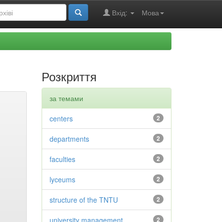
Вхід:
Мова
Розкриття
за темами
centers
2
departments
2
faculties
2
lyceums
2
structure of the TNTU
2
university management
2