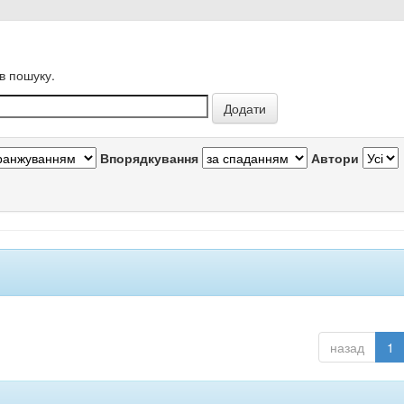
в пошуку.
Впорядкування
Автори
назад
1