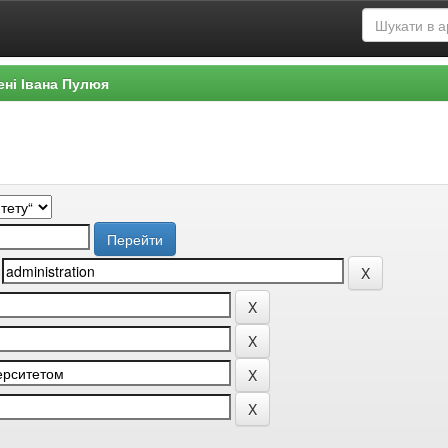
ені Івана Пулюя