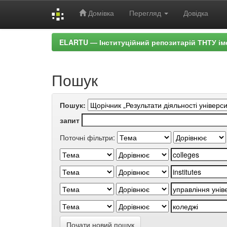
Домівка
Перегляд
Довідка
Skip
ELARTU — Інституційний репозитарій ТНТУ ім
navigation
Пошук
Пошук:
запит
Поточні фільтри:
Почати новий пошук