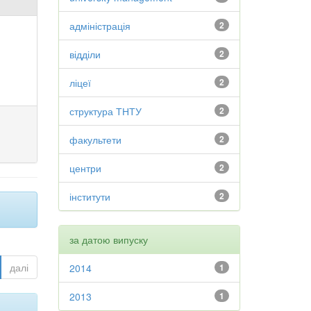
адміністрація
2
відділи
2
ліцеї
2
структура ТНТУ
2
факультети
2
центри
2
інститути
2
за датою випуску
далі
2014
1
2013
1