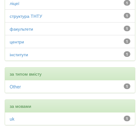
ліцеї
1
структура ТНТУ
1
факультети
1
центри
1
інститути
1
за типом вмісту
Other
1
за мовами
uk
1