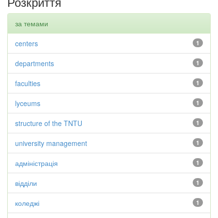
Розкриття
за темами
centers
1
departments
1
faculties
1
lyceums
1
structure of the TNTU
1
university management
1
адміністрація
1
відділи
1
коледжі
1