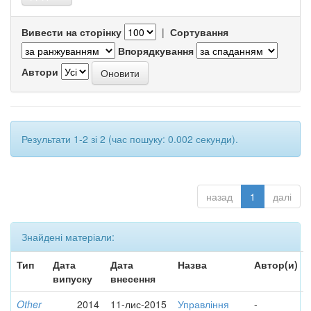
Вивести на сторінку
|
Сортування
Впорядкування
Автори
Результати 1-2 зі 2 (час пошуку: 0.002 секунди).
назад
1
далі
Знайдені матеріали:
Тип
Дата
Дата
Назва
Автор(и)
випуску
внесення
Other
2014
11-лис-2015
Управління
-