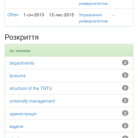
університетом
Other
1-січ-2013
12-лис-2015
Управління
-
університетом
Розкриття
за темами
departments
2
lyceums
2
structure of the TNTU
2
university management
2
адміністрація
2
відділи
2