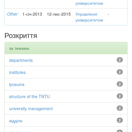
університетом
Other
1-січ-2013
12-лис-2015
Управління
-
університетом
Розкриття
за темами
departments
2
institutes
2
lyceums
2
structure of the TNTU
2
university management
2
відділи
2