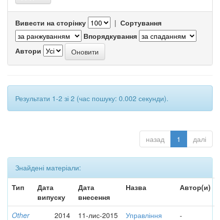
Вивести на сторінку
|
Сортування
Впорядкування
Автори
Результати 1-2 зі 2 (час пошуку: 0.002 секунди).
назад
1
далі
Знайдені матеріали:
Тип
Дата
Дата
Назва
Автор(и)
випуску
внесення
Other
2014
11-лис-2015
Управління
-