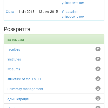
університетом
Other
1-січ-2013
12-лис-2015
Управління
-
університетом
Розкриття
за темами
faculties
2
institutes
2
lyceums
2
structure of the TNTU
2
university management
2
адміністрація
2