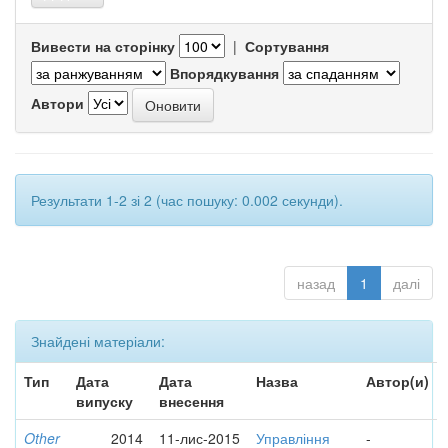
Вивести на сторінку
|
Сортування
Впорядкування
Автори
Результати 1-2 зі 2 (час пошуку: 0.002 секунди).
назад
1
далі
Знайдені матеріали:
Тип
Дата
Дата
Назва
Автор(и)
випуску
внесення
Other
2014
11-лис-2015
Управління
-