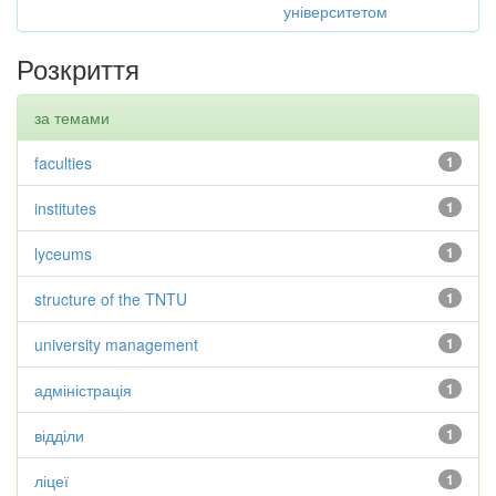
університетом
Розкриття
за темами
faculties
1
institutes
1
lyceums
1
structure of the TNTU
1
university management
1
адміністрація
1
відділи
1
ліцеї
1