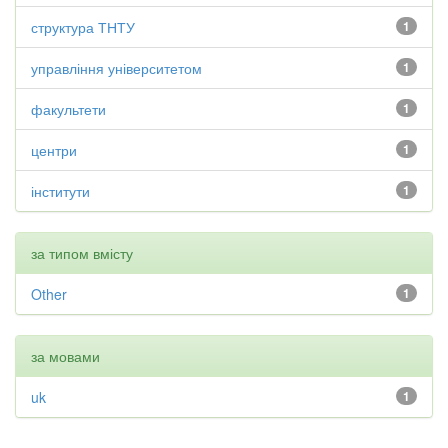
структура ТНТУ
1
управління університетом
1
факультети
1
центри
1
інститути
1
за типом вмісту
Other
1
за мовами
uk
1