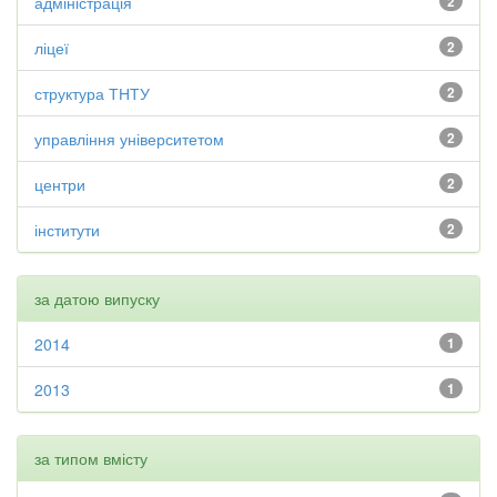
адміністрація
2
ліцеї
2
структура ТНТУ
2
управління університетом
2
центри
2
інститути
2
за датою випуску
2014
1
2013
1
за типом вмісту