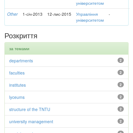
університетом
Other
1-січ-2013
12-лис-2015
Управління
-
університетом
Розкриття
за темами
departments
2
faculties
2
institutes
2
lyceums
2
structure of the TNTU
2
university management
2