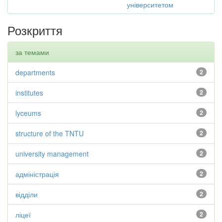
університетом
Розкриття
за темами
departments
2
institutes
2
lyceums
2
structure of the TNTU
2
university management
2
адміністрація
2
відділи
2
ліцеї
2