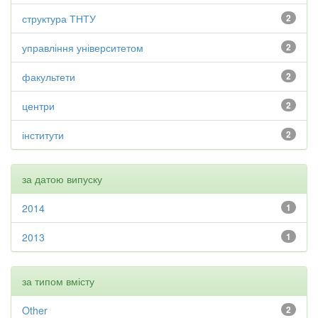
структура ТНТУ
2
управління університетом
2
факультети
2
центри
2
інститути
2
за датою випуску
2014
1
2013
1
за типом вмісту
Other
2