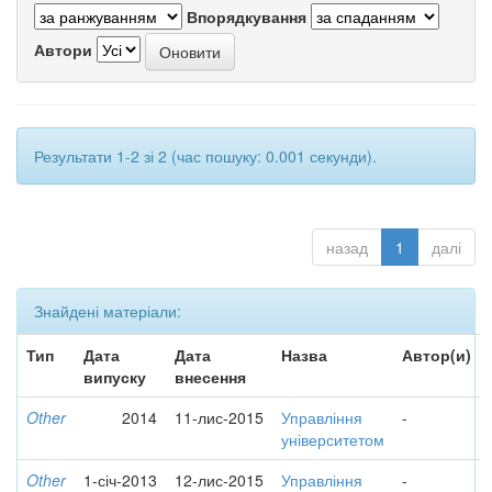
Впорядкування
Автори
Результати 1-2 зі 2 (час пошуку: 0.001 секунди).
назад
1
далі
Знайдені матеріали:
Тип
Дата
Дата
Назва
Автор(и)
випуску
внесення
Other
2014
11-лис-2015
Управління
-
університетом
Other
1-січ-2013
12-лис-2015
Управління
-