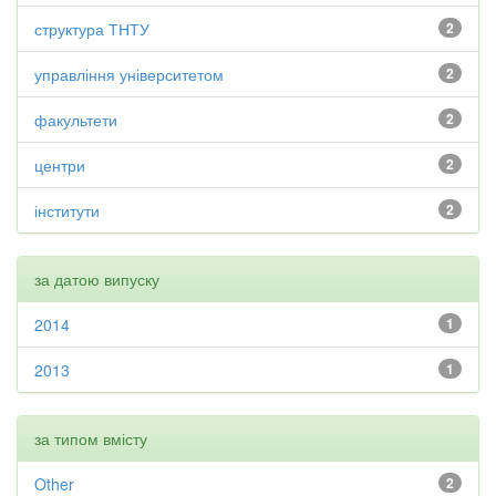
структура ТНТУ
2
управління університетом
2
факультети
2
центри
2
інститути
2
за датою випуску
2014
1
2013
1
за типом вмісту
Other
2