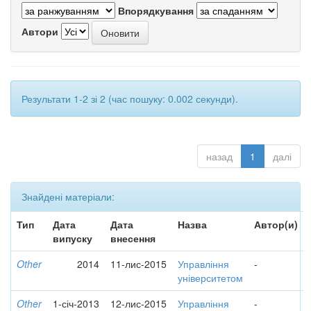
Впорядкування
Автори
Результати 1-2 зі 2 (час пошуку: 0.002 секунди).
назад
1
далі
Знайдені матеріали:
Тип
Дата
Дата
Назва
Автор(и)
випуску
внесення
Other
2014
11-лис-2015
Управління
-
університетом
Other
1-січ-2013
12-лис-2015
Управління
-