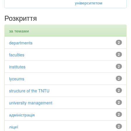
університетом
Розкриття
за темами
departments
2
faculties
2
institutes
2
lyceums
2
structure of the TNTU
2
university management
2
адміністрація
2
ліцеї
2