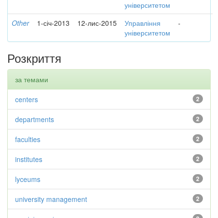
університетом
Other
1-січ-2013
12-лис-2015
Управління
-
університетом
Розкриття
за темами
centers
2
departments
2
faculties
2
institutes
2
lyceums
2
university management
2