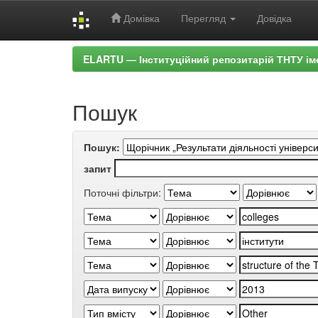
Домівка
Перегляд
Довідка
Skip
ELARTU — Інституційний репозитарій ТНТУ ім
navigation
Пошук
Пошук:
запит
Поточні фільтри: