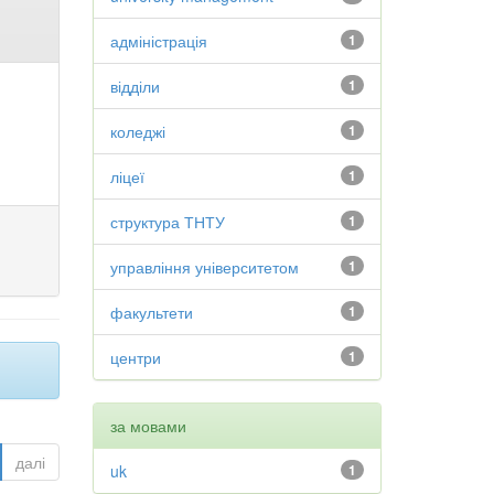
адміністрація
1
відділи
1
коледжі
1
ліцеї
1
структура ТНТУ
1
управління університетом
1
факультети
1
центри
1
за мовами
далі
uk
1