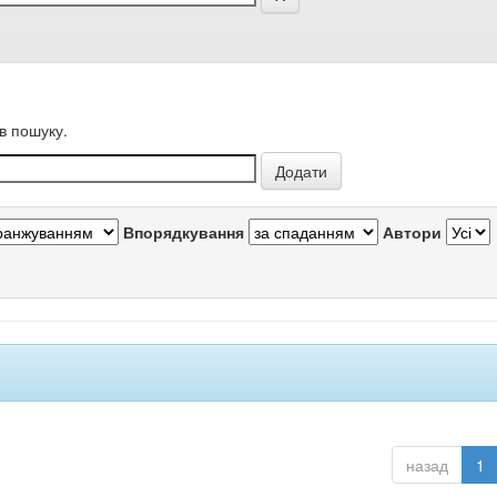
в пошуку.
Впорядкування
Автори
назад
1