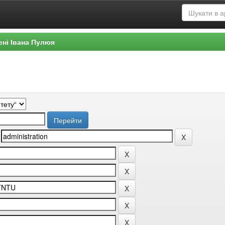
ені Івана Пулюя