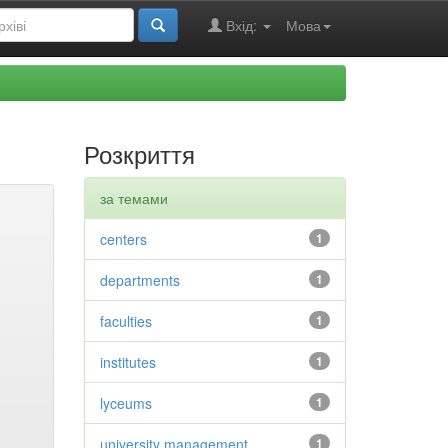
Вхід:
Мова
Розкриття
за темами
centers
1
departments
1
faculties
1
institutes
1
lyceums
1
university management
1