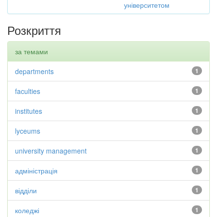
університетом
Розкриття
за темами
departments
1
faculties
1
institutes
1
lyceums
1
university management
1
адміністрація
1
відділи
1
коледжі
1