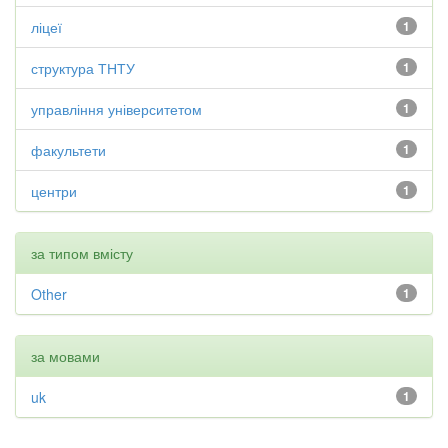
ліцеї
1
структура ТНТУ
1
управління університетом
1
факультети
1
центри
1
за типом вмісту
Other
1
за мовами
uk
1