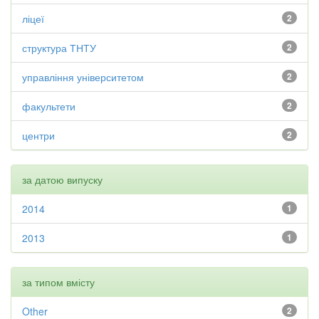
ліцеї
2
структура ТНТУ
2
управління університетом
2
факультети
2
центри
2
за датою випуску
2014
1
2013
1
за типом вмісту
Other
2