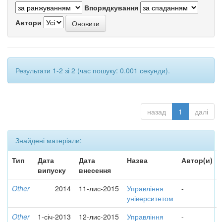
Впорядкування
Автори
Результати 1-2 зі 2 (час пошуку: 0.001 секунди).
назад
1
далі
Знайдені матеріали:
Тип
Дата
Дата
Назва
Автор(и)
випуску
внесення
Other
2014
11-лис-2015
Управління
-
університетом
Other
1-січ-2013
12-лис-2015
Управління
-