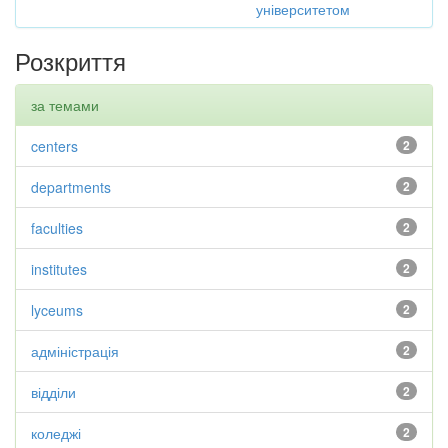
університетом
Розкриття
за темами
centers
2
departments
2
faculties
2
institutes
2
lyceums
2
адміністрація
2
відділи
2
коледжі
2