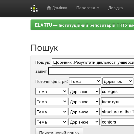
Домівка
Перегляд
Довідка
Skip
ELARTU — Інституційний репозитарій ТНТУ ім
navigation
Пошук
Пошук:
запит
Поточні фільтри:
Почати новий пошук