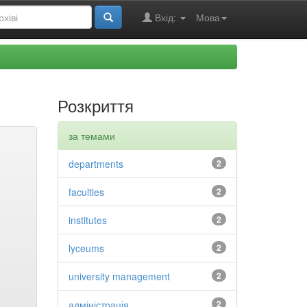
Вхід:
Мова
Розкриття
за темами
departments
2
faculties
2
institutes
2
lyceums
2
university management
2
адміністрація
2