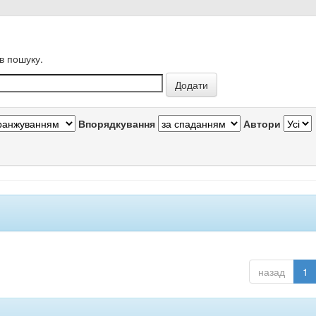
в пошуку.
Впорядкування
Автори
назад
1