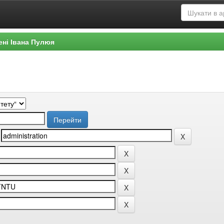
ені Івана Пулюя