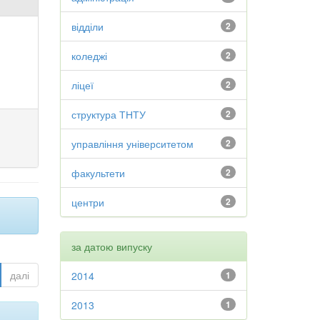
відділи
2
коледжі
2
ліцеї
2
структура ТНТУ
2
управління університетом
2
факультети
2
центри
2
за датою випуску
далі
2014
1
2013
1