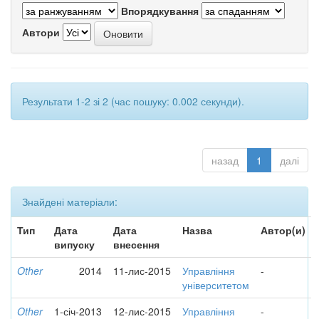
Впорядкування
Автори
Результати 1-2 зі 2 (час пошуку: 0.002 секунди).
назад
1
далі
Знайдені матеріали:
Тип
Дата
Дата
Назва
Автор(и)
випуску
внесення
Other
2014
11-лис-2015
Управління
-
університетом
Other
1-січ-2013
12-лис-2015
Управління
-