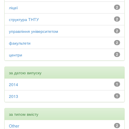
ліцеї
2
структура ТНТУ
2
управління університетом
2
факультети
2
центри
2
за датою випуску
2014
1
2013
1
за типом вмісту
Other
2