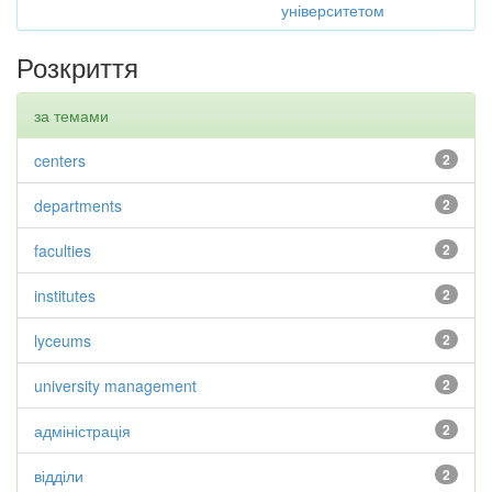
університетом
Розкриття
за темами
centers
2
departments
2
faculties
2
institutes
2
lyceums
2
university management
2
адміністрація
2
відділи
2