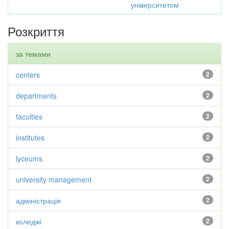
університетом
Розкриття
за темами
centers
2
departments
2
faculties
2
institutes
2
lyceums
2
university management
2
адміністрація
2
коледжі
2