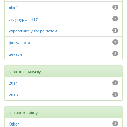
ліцеї
2
структура ТНТУ
2
управління університетом
2
факультети
2
центри
2
за датою випуску
2014
1
2013
1
за типом вмісту
Other
2