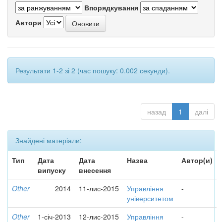
Впорядкування
Автори
Результати 1-2 зі 2 (час пошуку: 0.002 секунди).
назад
1
далі
Знайдені матеріали:
Тип
Дата
Дата
Назва
Автор(и)
випуску
внесення
Other
2014
11-лис-2015
Управління
-
університетом
Other
1-січ-2013
12-лис-2015
Управління
-