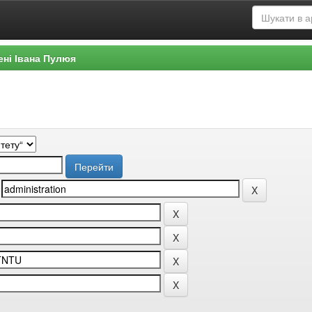
ені Івана Пулюя