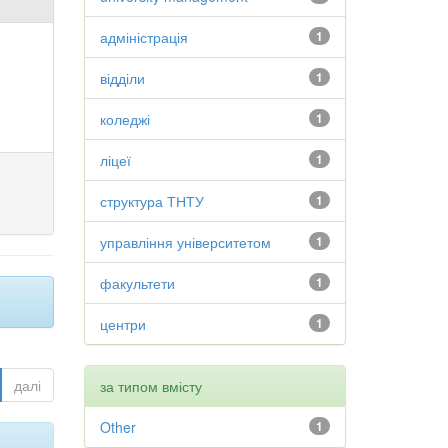
адміністрація
1
відділи
1
коледжі
1
ліцеї
1
структура ТНТУ
1
управління університетом
1
факультети
1
центри
1
далі
за типом вмісту
Other
1