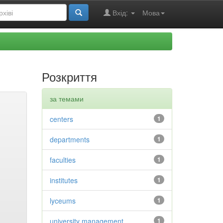
Вхід:
Мова
Розкриття
за темами
centers
1
departments
1
faculties
1
institutes
1
lyceums
1
university management
1