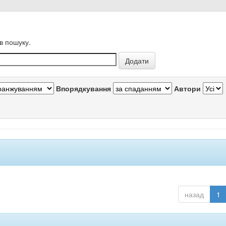
в пошуку.
Впорядкування
Автори
назад
1