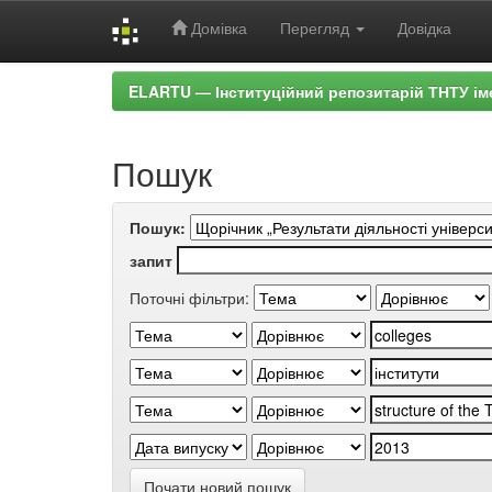
Домівка
Перегляд
Довідка
Skip
ELARTU — Інституційний репозитарій ТНТУ ім
navigation
Пошук
Пошук:
запит
Поточні фільтри:
Почати новий пошук