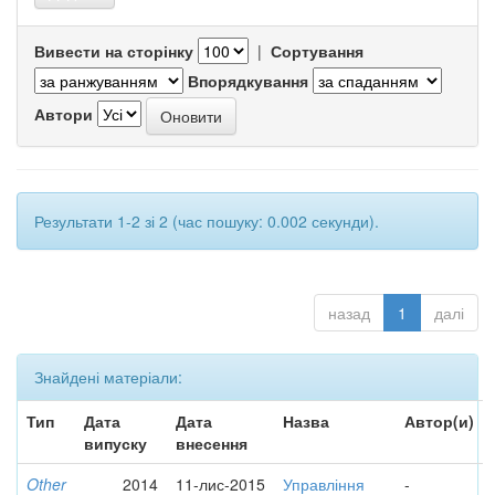
Вивести на сторінку
|
Сортування
Впорядкування
Автори
Результати 1-2 зі 2 (час пошуку: 0.002 секунди).
назад
1
далі
Знайдені матеріали:
Тип
Дата
Дата
Назва
Автор(и)
випуску
внесення
Other
2014
11-лис-2015
Управління
-