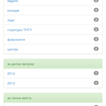
відділи
2
коледжі
2
ліцеї
2
структура ТНТУ
2
факультети
2
центри
2
за датою випуску
2014
1
2013
1
за типом вмісту