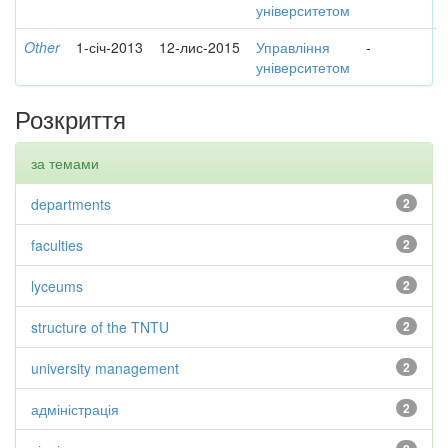
університетом
Other
1-січ-2013
12-лис-2015
Управління
-
університетом
Розкриття
за темами
departments
2
faculties
2
lyceums
2
structure of the TNTU
2
university management
2
адміністрація
2