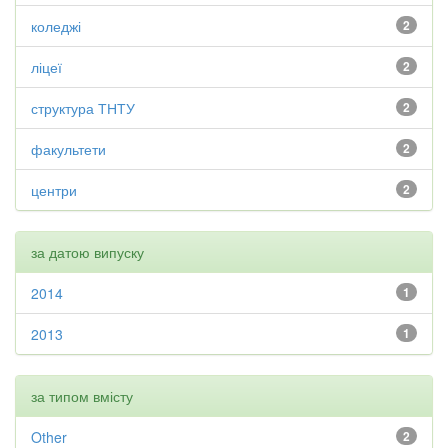
коледжі
2
ліцеї
2
структура ТНТУ
2
факультети
2
центри
2
за датою випуску
2014
1
2013
1
за типом вмісту
Other
2