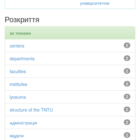
університетом
Розкриття
за темами
centers
2
departments
2
faculties
2
institutes
2
lyceums
2
structure of the TNTU
2
адміністрація
2
відділи
2