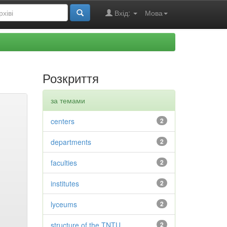
Вхід:
Мова
Розкриття
за темами
centers
2
departments
2
faculties
2
institutes
2
lyceums
2
structure of the TNTU
2