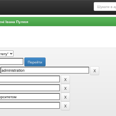
ені Івана Пулюя