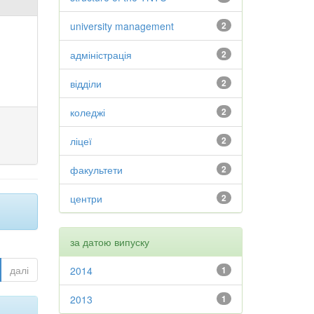
university management
2
адміністрація
2
відділи
2
коледжі
2
ліцеї
2
факультети
2
центри
2
за датою випуску
далі
2014
1
2013
1