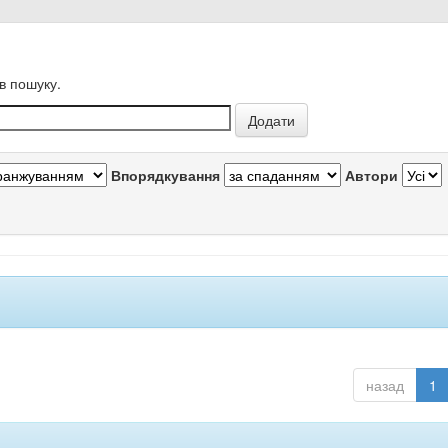
в пошуку.
Впорядкування
Автори
назад
1