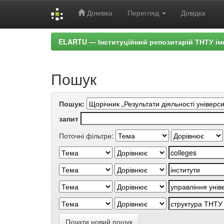
Домівка
Перегляд
Довідка
Skip
ELARTU — Інституційний репозитарій ТНТУ ім
navigation
Пошук
Пошук:
запит
Поточні фільтри:
Почати новий пошук