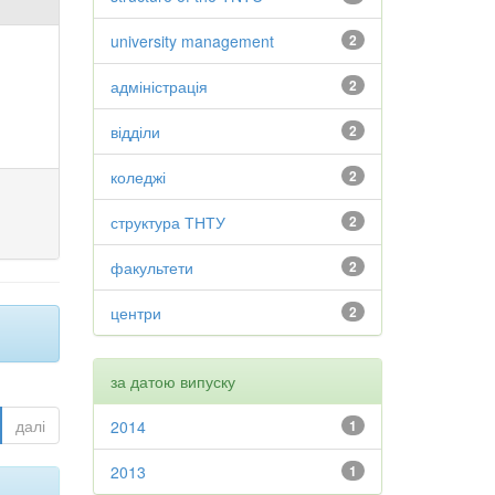
university management
2
адміністрація
2
відділи
2
коледжі
2
структура ТНТУ
2
факультети
2
центри
2
за датою випуску
далі
2014
1
2013
1