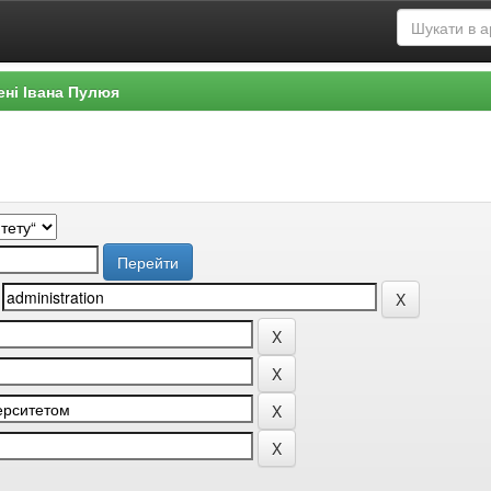
ені Івана Пулюя