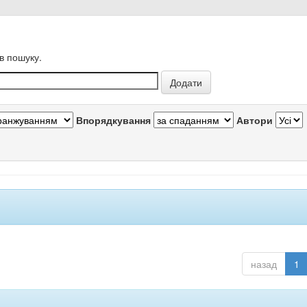
в пошуку.
Впорядкування
Автори
назад
1