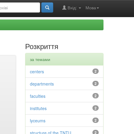
Вхід:
Мова
Розкриття
за темами
centers
2
departments
2
faculties
2
institutes
2
lyceums
2
structure of the TNTU
2