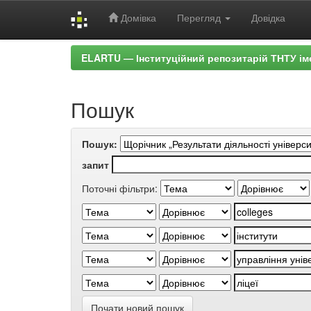
Домівка
Перегляд
Довідка
Skip
ELARTU — Інституційний репозитарій ТНТУ ім
navigation
Пошук
Пошук:
запит
Поточні фільтри:
Почати новий пошук