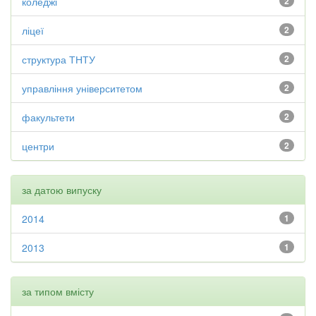
коледжі
2
ліцеї
2
структура ТНТУ
2
управління університетом
2
факультети
2
центри
2
за датою випуску
2014
1
2013
1
за типом вмісту