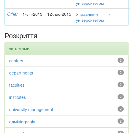
університетом
Other
1-січ-2013
12-лис-2015
Управління
-
університетом
Розкриття
за темами
centers
2
departments
2
faculties
2
institutes
2
university management
2
адміністрація
2