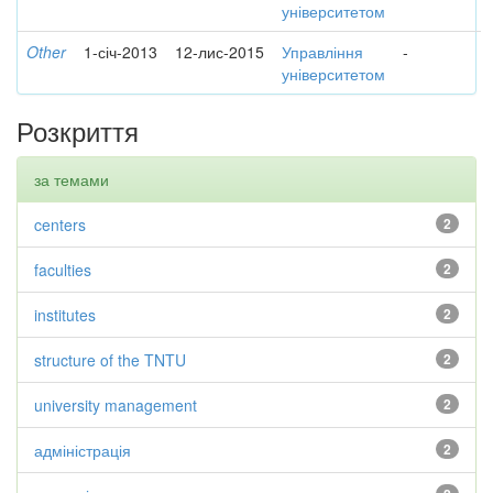
університетом
Other
1-січ-2013
12-лис-2015
Управління
-
університетом
Розкриття
за темами
centers
2
faculties
2
institutes
2
structure of the TNTU
2
university management
2
адміністрація
2