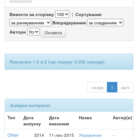
Вивести на сторінку
|
Сортування
Впорядкування
Автори
Результати 1-2 зі 2 (час пошуку: 0.002 секунди).
назад
1
далі
Знайдені матеріали:
Тип
Дата
Дата
Назва
Автор(и)
випуску
внесення
Other
2014
11-лис-2015
Управління
-