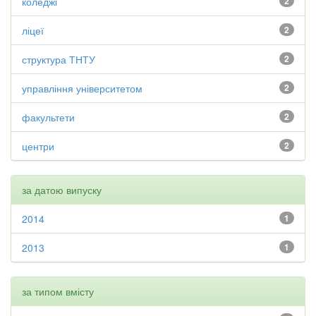
коледжі
2
ліцеї
2
структура ТНТУ
2
управління університетом
2
факультети
2
центри
2
за датою випуску
2014
1
2013
1
за типом вмісту