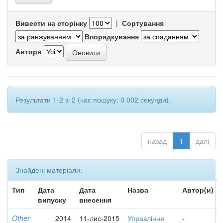
Вивести на сторінку
|
Сортування
Впорядкування
Автори
Результати 1-2 зі 2 (час пошуку: 0.002 секунди).
назад
1
далі
Знайдені матеріали:
Тип
Дата
Дата
Назва
Автор(и)
випуску
внесення
Other
2014
11-лис-2015
Управління
-