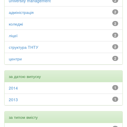
university management
2
адміністрація
2
коледжі
2
ліцеї
2
структура ТНТУ
2
центри
2
за датою випуску
2014
1
2013
1
за типом вмісту