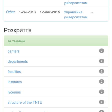
університетом
Other
1-січ-2013
12-лис-2015
Управління
-
університетом
Розкриття
за темами
centers
2
departments
2
faculties
2
institutes
2
lyceums
2
structure of the TNTU
2