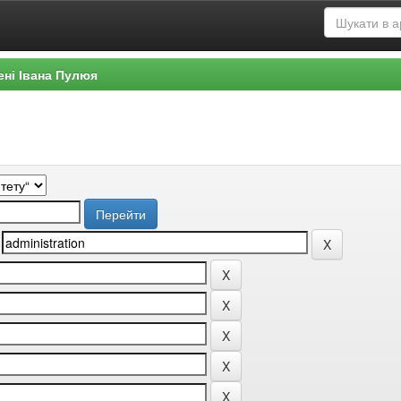
ені Івана Пулюя