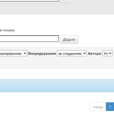
в пошуку.
Впорядкування
Автори
назад
1