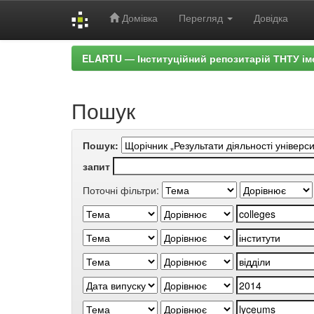
Домівка
Перегляд
Довідка
Skip
ELARTU — Інституційний репозитарій ТНТУ ім
navigation
Пошук
Пошук:
запит
Поточні фільтри: