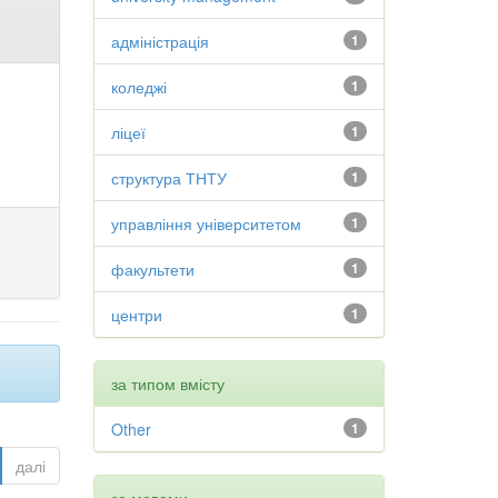
адміністрація
1
коледжі
1
ліцеї
1
структура ТНТУ
1
управління університетом
1
факультети
1
центри
1
за типом вмісту
Other
1
далі