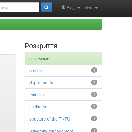
Вхід:
Мова
Розкриття
за темами
centers
1
departments
1
faculties
1
institutes
1
structure of the TNTU
1
university management
1