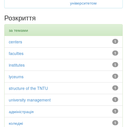
університетом
Розкриття
за темами
centers
1
faculties
1
institutes
1
lyceums
1
structure of the TNTU
1
university management
1
адміністрація
1
коледжі
1