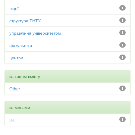
ліцеї
1
структура ТНТУ
1
управління університетом
1
факультети
1
центри
1
за типом вмісту
Other
1
за мовами
uk
1