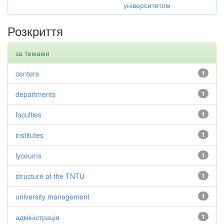
університетом
Розкриття
за темами
centers
1
departments
1
faculties
1
institutes
1
lyceums
1
structure of the TNTU
1
university management
1
адміністрація
1