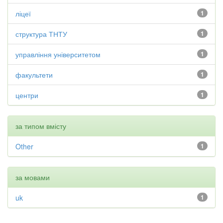
ліцеї
1
структура ТНТУ
1
управління університетом
1
факультети
1
центри
1
за типом вмісту
Other
1
за мовами
uk
1