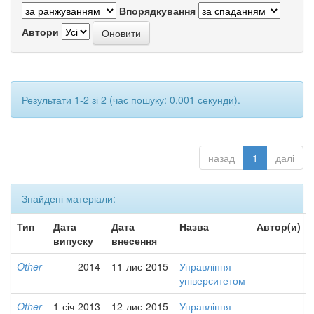
Впорядкування
Автори
Результати 1-2 зі 2 (час пошуку: 0.001 секунди).
назад
1
далі
Знайдені матеріали:
Тип
Дата
Дата
Назва
Автор(и)
випуску
внесення
Other
2014
11-лис-2015
Управління
-
університетом
Other
1-січ-2013
12-лис-2015
Управління
-