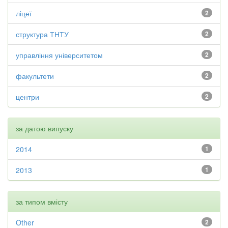
ліцеї
2
структура ТНТУ
2
управління університетом
2
факультети
2
центри
2
за датою випуску
2014
1
2013
1
за типом вмісту
Other
2