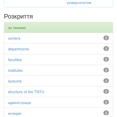
університетом
Розкриття
за темами
centers
2
departments
2
faculties
2
institutes
2
lyceums
2
structure of the TNTU
2
адміністрація
2
коледжі
2