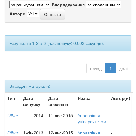
Впорядкування
Автори
Результати 1-2 зі 2 (час пошуку: 0.002 секунди).
назад
1
далі
Знайдені матеріали:
Тип
Дата
Дата
Назва
Автор(и)
випуску
внесення
Other
2014
11-лис-2015
Управління
-
університетом
Other
1-січ-2013
12-лис-2015
Управління
-