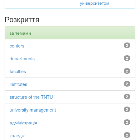
університетом
Розкриття
за темами
centers
2
departments
2
faculties
2
institutes
2
structure of the TNTU
2
university management
2
адміністрація
2
коледжі
2