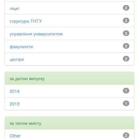
ліцеї
2
структура ТНТУ
2
управління університетом
2
факультети
2
центри
2
за датою випуску
2014
1
2013
1
за типом вмісту
Other
2