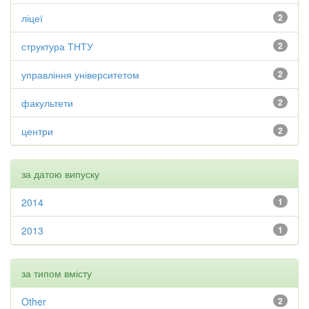
ліцеї
2
структура ТНТУ
2
управління університетом
2
факультети
2
центри
2
за датою випуску
2014
1
2013
1
за типом вмісту
Other
2