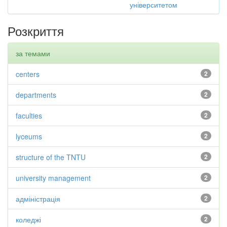
університетом
Розкриття
за темами
centers
2
departments
2
faculties
2
lyceums
2
structure of the TNTU
2
university management
2
адміністрація
2
коледжі
2