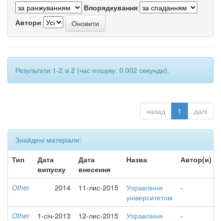
Впорядкування
Автори
Результати 1-2 зі 2 (час пошуку: 0.002 секунди).
назад
1
далі
Знайдені матеріали:
Тип
Дата
Дата
Назва
Автор(и)
випуску
внесення
Other
2014
11-лис-2015
Управління
-
університетом
Other
1-січ-2013
12-лис-2015
Управління
-