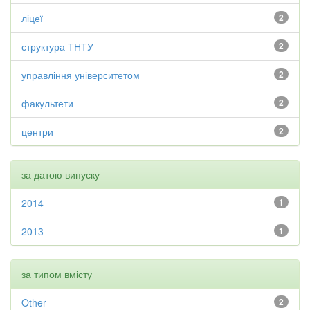
ліцеї
2
структура ТНТУ
2
управління університетом
2
факультети
2
центри
2
за датою випуску
2014
1
2013
1
за типом вмісту
Other
2