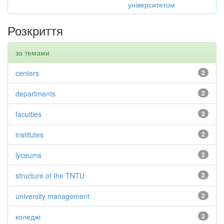
університетом
Розкриття
за темами
centers
2
departments
2
faculties
2
institutes
2
lyceums
2
structure of the TNTU
2
university management
2
коледжі
2