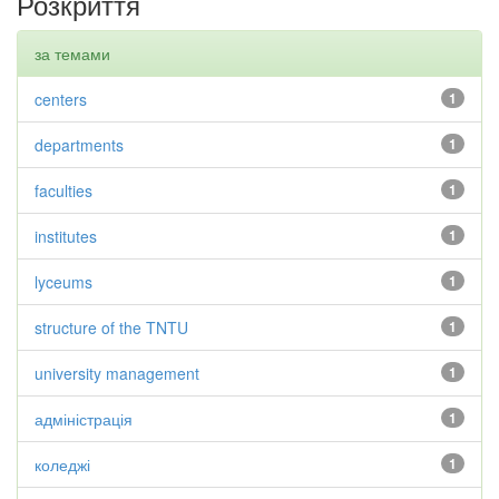
Розкриття
за темами
centers
1
departments
1
faculties
1
institutes
1
lyceums
1
structure of the TNTU
1
university management
1
адміністрація
1
коледжі
1