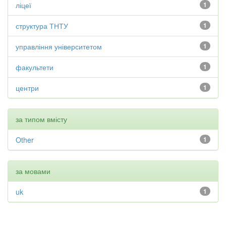
ліцеї
1
структура ТНТУ
1
управління університетом
1
факультети
1
центри
1
за типом вмісту
Other
1
за мовами
uk
1