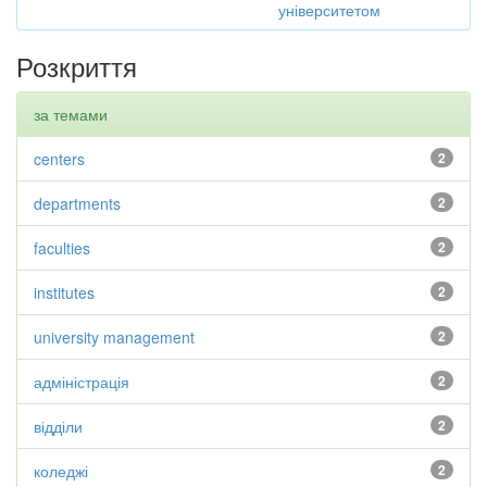
університетом
Розкриття
за темами
centers
2
departments
2
faculties
2
institutes
2
university management
2
адміністрація
2
відділи
2
коледжі
2