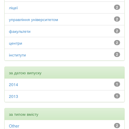
ліцеї
2
управління університетом
2
факультети
2
центри
2
інститути
2
за датою випуску
2014
1
2013
1
за типом вмісту
Other
2